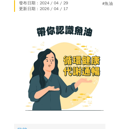
發布日期：2024 / 04 / 29
#魚油
德風消息
更新日期：2026 / 04 / 17
所有訊息
營養知識
會員辦法
活動訊息
商品訊息
客服資訊
門市據點
常見問題
聯絡德風
關於我們
關於德風
人力招募
會員專區
訂單查詢
使用條款
購物說明
購物須知
退換貨流程