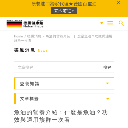
原裝進口獨家代理★德國百靈油
立即前往>
德風健康館
Home
德風消息
魚油的營養介紹：什麼是魚油？功效與適用
搜尋
促銷專區
族群一次看
德風消息
News
人氣商品
熱門搜尋
保健系列
搜尋
百靈油
黑種草油
鎂
Q10
酸櫻桃
魚
成份分類
油
益生菌
D3
穀胱甘肽
維他命C
營養知識
鐵
B群
鋅
蜂膠
適用族群
文章標籤
嚴選好物
魚油的營養介紹：什麼是魚油？功
優質品牌
效與適用族群一次看