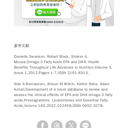
參考文獻
Danielle Swanson, Robert Block, Shaker A.
Mousa,Omega-3 Fatty Acids EPA and DHA: Health
Benefits Throughout Life,Advances in Nutrition,Volume 3,
Issue 1,2012,Pages 1-7,ISSN 2161-8313,
Aldo A Bernasconi, Allison M Wilkin, Kaitlin Roke, Adam
Ismail,Development of a novel database to review and
assess the clinical effects of EPA and DHA omega-3 fatty
acids,Prostaglandins, Leukotrienes and Essential Fatty
Acids,Volume 183,2022,102458,ISSN 0952-3278,