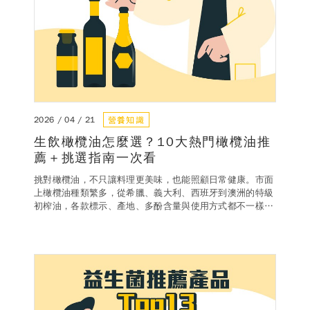
營養知識
2026 / 04 / 21
生飲橄欖油怎麼選？10大熱門橄欖油推
薦＋挑選指南一次看
挑對橄欖油，不只讓料理更美味，也能照顧日常健康。市面
上橄欖油種類繁多，從希臘、義大利、西班牙到澳洲的特級
初榨油，各款標示、產地、多酚含量與使用方式都不一樣，
讓人常常不知道該怎麼選。本篇文章整理了橄欖油的健康好
處、挑選重點，並提供實用的橄欖油推薦，幫助你快速找到
適合生飲或料理使用的品項。還會解答大家最常遇到的疑
問，讓你在選油時既安心又有依據，從廚房到餐桌都能享受
橄欖油帶來的自然風味與健康好處。