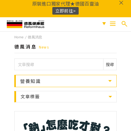
原裝進口獨家代理★德國百靈油
立即前往>
德風健康館
Home
德風消息
搜尋
促銷專區
德風消息
News
人氣商品
熱門搜尋
搜尋
保健系列
百靈油
黑種草油
鎂
Q10
酸櫻桃
魚
成份分類
營養知識
油
益生菌
D3
穀胱甘肽
維他命C
鐵
B群
鋅
蜂膠
適用族群
文章標籤
嚴選好物
優質品牌