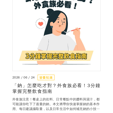
德風消息
所有訊息
營養知識
會員辦法
活動訊息
商品訊息
客服資訊
門市據點
常見問題
聯絡德風
關於我們
關於德風
人力招募
會員專區
營養知識
2026 / 06 / 24
訂單查詢
使用條款
「鈉」怎麼吃才對？外食族必看！3分鐘
掌握完整飲食指南
購物說明
外食族注意！餐桌上的佐料、日常餐點中的醬料與湯汁，都
可能讓你吃下了過量的鈉。本文將帶你快速掌握鈉的基本作
購物須知
退換貨流程
用、每日建議攝取量，以及日常生活中如何補充鈉的小技