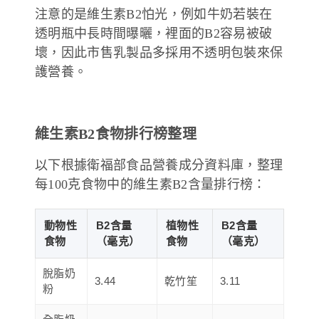
注意的是維生素B2怕光，例如牛奶若裝在
透明瓶中長時間曝曬，裡面的B2容易被破
壞，因此市售乳製品多採用不透明包裝來保
護營養。
維生素B2食物排行榜整理
以下根據
衛福部食品營養成分資料庫
，整理
每100克食物中的維生素B2含量排行榜：
動物性
B2含量
植物性
B2含量
食物
（毫克）
食物
（毫克）
脫脂奶
3.44
乾竹笙
3.11
粉