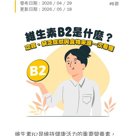
發布日期：2026 / 04 / 29
#B群
德風消息
更新日期：2026 / 05 / 18
所有訊息
營養知識
會員辦法
活動訊息
商品訊息
客服資訊
門市據點
常見問題
聯絡德風
關於我們
關於德風
人力招募
會員專區
訂單查詢
使用條款
購物說明
購物須知
退換貨流程
維生素B2是維持健康活力的重要營養素，