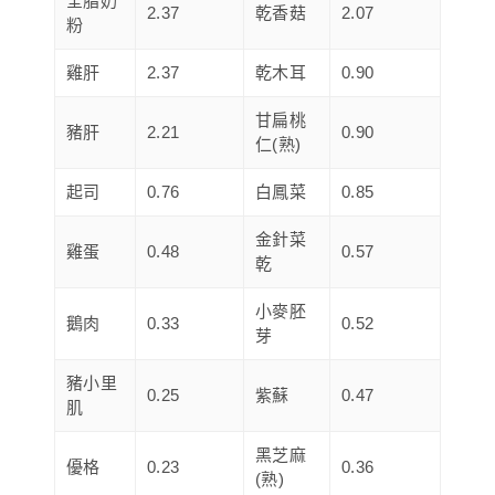
全脂奶
2.37
乾香菇
2.07
粉
雞肝
2.37
乾木耳
0.90
甘扁桃
豬肝
2.21
0.90
仁(熟)
起司
0.76
白鳳菜
0.85
金針菜
雞蛋
0.48
0.57
乾
小麥胚
鵝肉
0.33
0.52
芽
豬小里
0.25
紫蘇
0.47
肌
黑芝麻
優格
0.23
0.36
(熟)