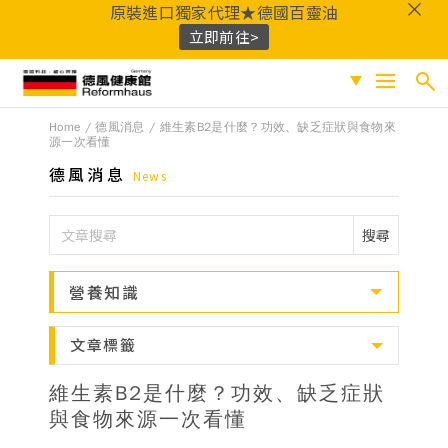
原裝進口獨家代理★德國百靈油
立即前往>
德風健康館
Home
德風消息
維生素B2是什麼？功效、缺乏症狀與食物來
搜尋
促銷專區
源一次看懂
德風消息
News
人氣商品
熱門搜尋
保健系列
搜尋
百靈油
黑種草油
鎂
Q10
酸櫻桃
魚
成份分類
油
益生菌
D3
穀胱甘肽
維他命C
營養知識
鐵
B群
鋅
蜂膠
適用族群
文章標籤
嚴選好物
維生素B2是什麼？功效、缺乏症狀
優質品牌
與食物來源一次看懂