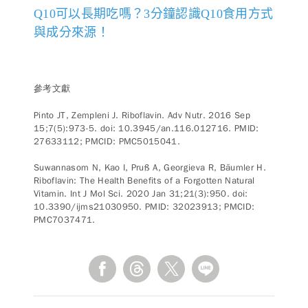
Q10可以長期吃嗎？3分鐘認識Q10食用方式
與成分來源！
參考文獻
Pinto JT, Zempleni J. Riboflavin. Adv Nutr. 2016 Sep
15;7(5):973-5. doi: 10.3945/an.116.012716. PMID:
27633112; PMCID: PMC5015041.
Suwannasom N, Kao I, Pruß A, Georgieva R, Bäumler H.
Riboflavin: The Health Benefits of a Forgotten Natural
Vitamin. Int J Mol Sci. 2020 Jan 31;21(3):950. doi:
10.3390/ijms21030950. PMID: 32023913; PMCID:
PMC7037471.