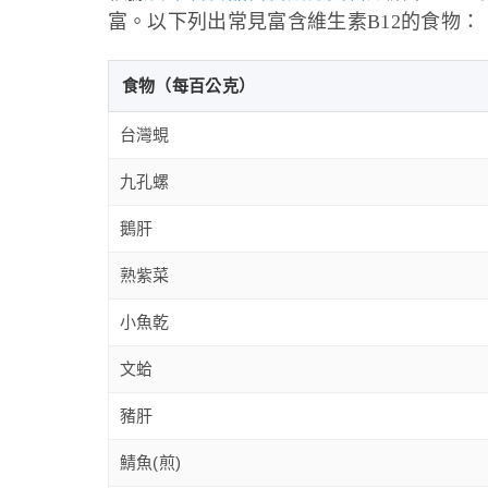
富。以下列出常見富含維生素B12的食物：
食物（每百公克）
台灣蜆
九孔螺
鵝肝
熟紫菜
小魚乾
文蛤
豬肝
鯖魚(煎)