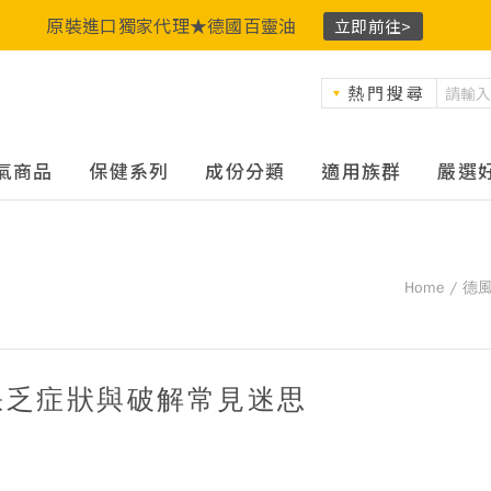
原裝進口獨家代理★德國百靈油
立即前往>
熱門搜尋
氣商品
保健系列
成份分類
適用族群
嚴選
Home
德
缺乏症狀與破解常見迷思