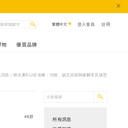
登入會員
註冊
繁體中文
好物
優質品牌
風消息
維生素B12全攻略：功效、缺乏症狀與破解常見迷思
#B群
所有訊息