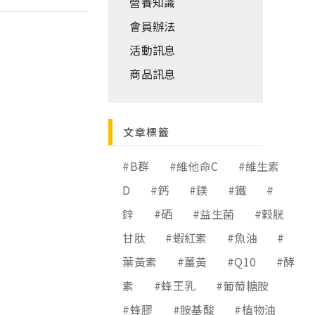
營養知識
會員辦法
活動訊息
商品訊息
文章標籤
#B群
#維他命C
#維生素
D
#鈣
#鎂
#鐵
#
鋅
#硒
#益生菌
#穀胱
甘肽
#蝦紅素
#魚油
#
葉黃素
#薑黃
#Q10
#酵
素
#蜂王乳
#葡萄糖胺
#蜂膠
#胺基酸
#植物油