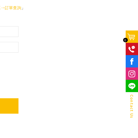
區→訂單查詢
」
0
F
Contact Us