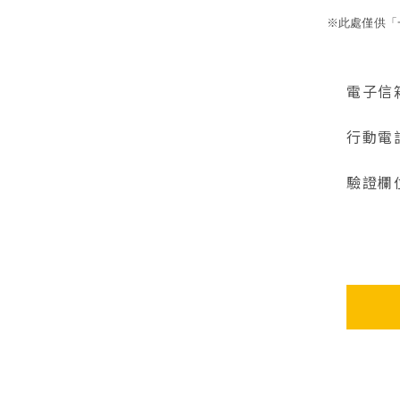
※此處僅供「
電子信
行動電
驗證欄