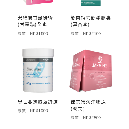
德風消息
安維優甘露優暢
舒蘭特精舒漾膠囊
所有訊息
營養知識
會員辦法
活動訊息
(甘露糖)全素
(葉黃素)
商品訊息
原價：NT $1600
原價：NT $2100
客服資訊
門市據點
常見問題
聯絡德風
關於我們
關於德風
人力招募
會員專區
訂單查詢
使用條款
恩世蔓螺旋藻鋅錠
佳美諾海洋膠原
(粉末)
購物說明
原價：NT $1900
原價：NT $2800
購物須知
退換貨流程