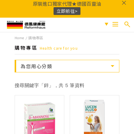
原裝進口獨家代理★德國百靈油
立即前往>
德風健康館
Home
購物專區
搜尋
促銷專區
購物專區
Health care for you
人氣商品
熱門搜尋
為您用心分類
保健系列
百靈油
黑種草油
鎂
Q10
酸櫻桃
魚
成份分類
油
益生菌
D3
穀胱甘肽
維他命C
搜尋關鍵字「鋅」，共 5 筆資料
鐵
B群
鋅
蜂膠
適用族群
嚴選好物
優質品牌