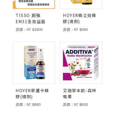
德風消息
TISSO 超強
HOYER蜂立效蜂
所有訊息
營養知識
會員辦法
活動訊息
EM31全效益菌
膠(滴劑)
商品訊息
原價：NT $3600
原價：NT $960
客服資訊
門市據點
常見問題
聯絡德風
關於我們
關於德風
人力招募
會員專區
訂單查詢
使用條款
HOYER麥蘆卡蜂
艾迪草本飲-森林
膠(噴劑)
莓果
購物說明
原價：NT $960
原價：NT $600
購物須知
退換貨流程