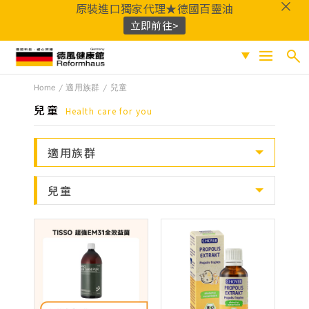
原裝進口獨家代理★德國百靈油
立即前往>
德風健康館
Home
適用族群
兒童
搜尋
促銷專區
兒童
Health care for you
人氣商品
熱門搜尋
適用族群
保健系列
百靈油
黑種草油
鎂
Q10
酸櫻桃
魚
成份分類
兒童
油
益生菌
D3
穀胱甘肽
維他命C
鐵
B群
鋅
蜂膠
適用族群
嚴選好物
優質品牌