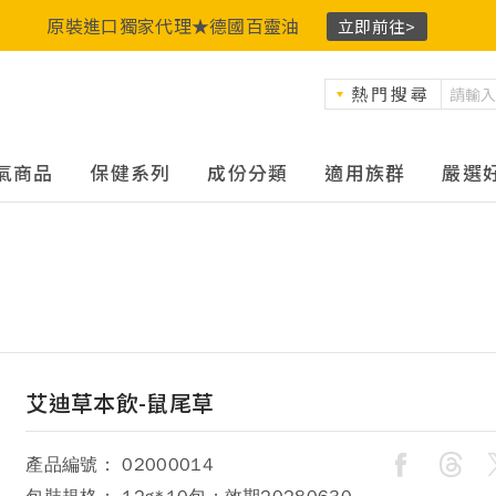
原裝進口獨家代理★德國百靈油
立即前往>
熱門搜尋
氣商品
保健系列
成份分類
適用族群
嚴選
艾迪草本飲-鼠尾草
產品編號： 02000014