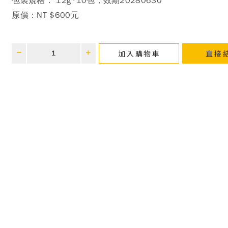
包裝規格： 12g*10包；效期20280630
原價：
NT $600元
加入購物車
直接