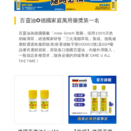
德風消息
所有訊息
營養知識
會員辦法
活動訊息
百靈油✪德國家庭萬用藥獎第一名
商品訊息
百靈油為德國藥廠「mibe GmbH 製藥」採用100%天然
客服資訊
胡椒薄荷，經過獨家研發「三次蒸餾萃取」製成。德風健
康館通過衛服部核准(衛署成輸字第000002號)及GDP藥
門市據點
常見問題
聯絡德風
品優良運銷規範，原裝進口德國百靈油，內服外用吸入，
一瓶搞定多種需求，隨身必備的舒緩專家 CARE U ALL
THE TIME !
關於我們
關於德風
人力招募
會員專區
訂單查詢
使用條款
購物說明
購物須知
退換貨流程