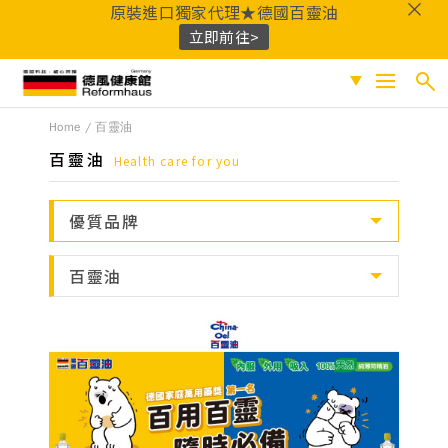
原裝進口獨家代理★德國百靈油
立即前往>
德風健康館
Home
百靈油
搜尋
促銷專區
百靈油
Health care for you
人氣商品
熱門搜尋
優質品牌
保健系列
百靈油
黑種草油
鎂
Q10
酸櫻桃
魚
成份分類
百靈油
油
益生菌
D3
穀胱甘肽
維他命C
鐵
B群
鋅
蜂膠
適用族群
嚴選好物
優質品牌