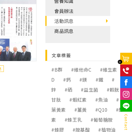
營養知識
會員辦法
活動訊息
商品訊息
文章標籤
0
息
#B群
#維他命C
#維生素
D
#鈣
#鎂
#鐵
#
F
鋅
#硒
#益生菌
#穀胱
甘肽
#蝦紅素
#魚油
#
葉黃素
#薑黃
#Q10
#酵
Contact Us
素
#蜂王乳
#葡萄糖胺
#蜂膠
#胺基酸
#植物油