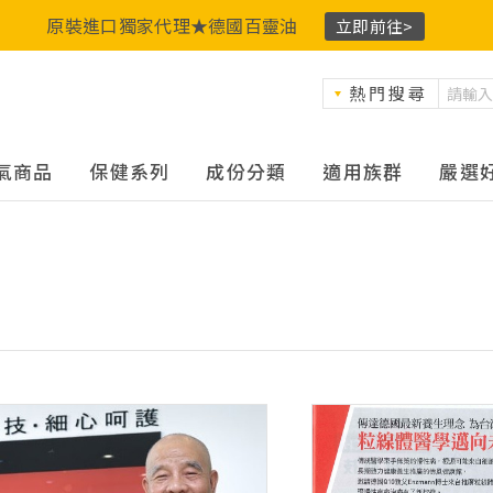
原裝進口獨家代理★德國百靈油
立即前往>
熱門搜尋
氣商品
保健系列
成份分類
適用族群
嚴選