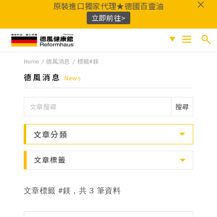
原裝進口獨家代理★德國百靈油
立即前往>
德風健康館
Home
德風消息
標籤#鎂
搜尋
促銷專區
德風消息
News
人氣商品
熱門搜尋
搜尋
保健系列
百靈油
黑種草油
鎂
Q10
酸櫻桃
魚
成份分類
文章分類
油
益生菌
D3
穀胱甘肽
維他命C
鐵
B群
鋅
蜂膠
適用族群
文章標籤
嚴選好物
文章標籤 #鎂，共 3 筆資料
優質品牌