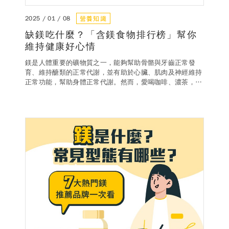
營養知識
2025 / 01 / 08
缺鎂吃什麼？「含鎂食物排行榜」幫你
維持健康好心情
鎂是人體重要的礦物質之一，能夠幫助骨骼與牙齒正常發
育、維持醣類的正常代謝，並有助於心臟、肌肉及神經維持
正常功能，幫助身體正常代謝。然而，愛喝咖啡、濃茶，或
是長期處於精神高壓狀態、常吃加工食品的情況之下，可能
會讓你呈現「鎂中不足」的狀態，導致精神不濟、元氣不
足，甚至常常感覺睡不飽或是心情起伏大。想知道缺鎂吃什
麼？哪些食物中的鎂含量最高？本文特別為你整理含鎂食物
排行榜以及補充鎂要注意的小細節，幫助你天天維持健康好
心情。