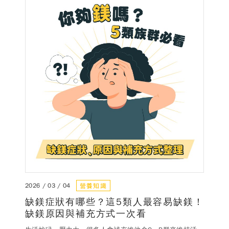
德風消息
所有訊息
營養知識
會員辦法
活動訊息
商品訊息
客服資訊
門市據點
常見問題
聯絡德風
關於我們
關於德風
人力招募
會員專區
訂單查詢
使用條款
營養知識
2026 / 03 / 04
購物說明
缺鎂症狀有哪些？這5類人最容易缺鎂！
購物須知
退換貨流程
缺鎂原因與補充方式一次看