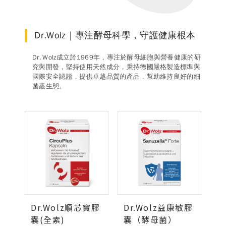
德風消息
所有訊息
營養知識
會員辦法
活動訊息
Dr.Wolz｜專注酵母科學，守護健康根本
商品訊息
Dr. Wolz成立於1969年，專注於酵母細胞與營養健康的研
客服資訊
究與開發，堅持使用天然成分，秉持德國嚴格製造標準與
國際安全認證，提供卓越品質的產品，幫助維持良好的細
門市據點
常見問題
聯絡德風
菌叢生態。
關於我們
關於德風
人力招募
會員專區
訂單查詢
使用條款
購物說明
Dr.Wolz順芯寶膠
Dr.Wolz益康敏膠
購物須知
退換貨流程
囊(全素)
囊（酵母菌）