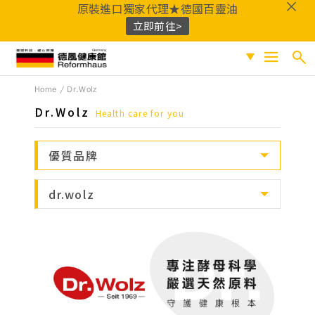
原裝進口獨家代理★德國百靈油
立即前往>
德風健康館
Home
Dr.Wolz
搜尋
促銷專區
Dr.Wolz
Health care for you
人氣商品
熱門搜尋
優質品牌
保健系列
百靈油
黑種草油
鎂
Q10
酸櫻桃
魚
成份分類
dr.wolz
油
益生菌
D3
穀胱甘肽
維他命C
鐵
B群
鋅
蜂膠
適用族群
嚴選好物
優質品牌