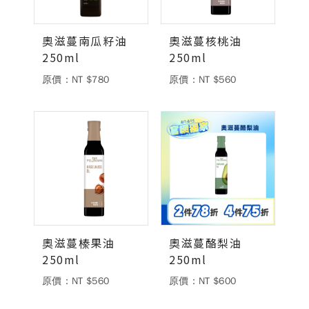
德風消息
奧滋蔓南瓜籽油
奧滋蔓核桃油
所有訊息
營養知識
會員辦法
活動訊息
250ml
250ml
商品訊息
原價：NT $780
原價：NT $560
客服資訊
門市據點
常見問題
聯絡德風
關於我們
關於德風
人力招募
會員專區
訂單查詢
使用條款
奧滋蔓榛果油
奧滋蔓酪梨油
250ml
250ml
購物說明
原價：NT $560
原價：NT $600
購物須知
退換貨流程