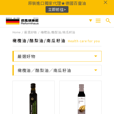
原裝進口獨家代理★德國百靈油
立即前往>
德風健康館
Home
嚴選好物
橄欖油/酪梨油/南瓜籽油
搜尋
促銷專區
橄欖油/酪梨油/南瓜籽油
Health care for you
人氣商品
熱門搜尋
嚴選好物
保健系列
百靈油
黑種草油
鎂
Q10
酸櫻桃
魚
成份分類
橄欖油／酪梨油／南瓜籽油
油
益生菌
D3
穀胱甘肽
維他命C
鐵
B群
鋅
蜂膠
適用族群
嚴選好物
優質品牌