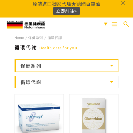
原裝進口獨家代理★德國百靈油
立即前往>
德風健康館
Home
保健系列
循環代謝
搜尋
促銷專區
循環代謝
Health care for you
人氣商品
熱門搜尋
保健系列
保健系列
百靈油
黑種草油
鎂
Q10
酸櫻桃
魚
成份分類
循環代謝
油
益生菌
D3
穀胱甘肽
維他命C
鐵
B群
鋅
蜂膠
適用族群
嚴選好物
優質品牌