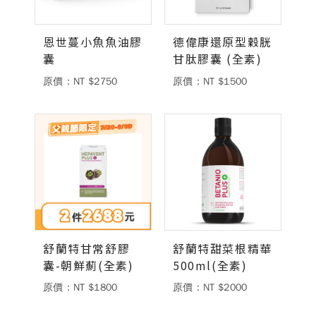
德風消息
恩世蔓小魚魚油膠
德偉康還原型穀胱
所有訊息
營養知識
會員辦法
活動訊息
囊
甘肽膠囊 (全素)
商品訊息
原價：NT $2750
原價：NT $1500
客服資訊
門市據點
常見問題
聯絡德風
關於我們
關於德風
人力招募
會員專區
訂單查詢
使用條款
舒蘭特甘常舒膠
舒蘭特甜菜根精華
囊-朝鮮薊(全素)
500ml(全素)
購物說明
原價：NT $1800
原價：NT $2000
購物須知
退換貨流程