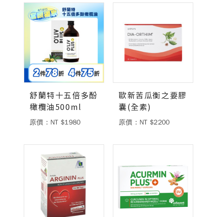
德風健康館
百靈油粉絲團
百靈油粉絲團
德風健康館
德風健康館
舒蘭特十五倍多酚
歐新苦瓜衡之要膠
登入
橄欖油500ml
囊(全素)
原價：NT $1980
原價：NT $2200