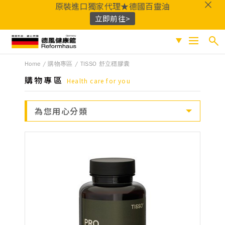
原裝進口獨家代理★德國百靈油
立即前往>
德風健康館
Home
購物專區
TISSO 舒立穩膠囊
搜尋
促銷專區
購物專區
Health care for you
人氣商品
熱門搜尋
為您用心分類
保健系列
百靈油
黑種草油
鎂
Q10
酸櫻桃
魚
成份分類
油
益生菌
D3
穀胱甘肽
維他命C
鐵
B群
鋅
蜂膠
適用族群
嚴選好物
優質品牌