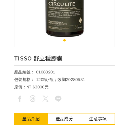
德風消息
所有訊息
營養知識
會員辦法
活動訊息
商品訊息
客服資訊
1
門市據點
常見問題
聯絡德風
TISSO 舒立穩膠囊
關於我們
產品編號： 01083201
關於德風
人力招募
包裝規格： 120顆/瓶；效期20280531
會員專區
原價：
NT $3000元
訂單查詢
使用條款
購物說明
產品介紹
產品成分
注意事項
購物須知
退換貨流程