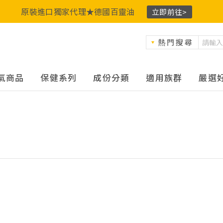
原裝進口獨家代理★德國百靈油
立即前往>
熱門搜尋
氣商品
保健系列
成份分類
適用族群
嚴選