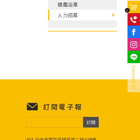
德風沿革
0
人力招募
F
Contact Us
訂閱電子報
訂閱
407 台中市西屯區經貿路二段328號