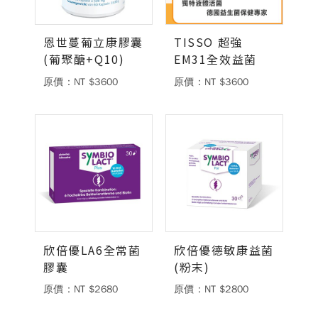
德風消息
恩世蔓葡立康膠囊
TISSO 超強
所有訊息
營養知識
會員辦法
活動訊息
(葡聚醣+Q10)
EM31全效益菌
商品訊息
原價：NT $3600
原價：NT $3600
客服資訊
門市據點
常見問題
聯絡德風
關於我們
關於德風
人力招募
會員專區
訂單查詢
使用條款
欣倍優LA6全常菌
欣倍優德敏康益菌
膠囊
(粉末)
購物說明
原價：NT $2680
原價：NT $2800
購物須知
退換貨流程