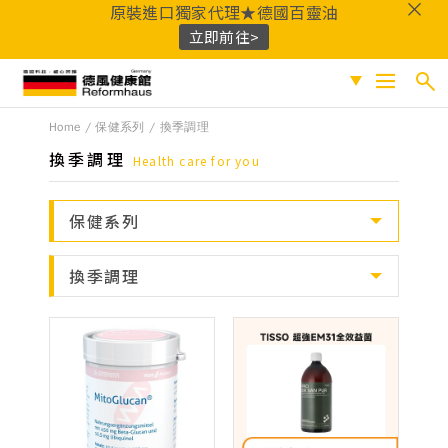
原裝進口獨家代理★德國百靈油
立即前往>
德風健康館
Home
保健系列
換季調理
搜尋
促銷專區
換季調理
Health care for you
人氣商品
熱門搜尋
保健系列
保健系列
百靈油
黑種草油
鎂
Q10
酸櫻桃
魚
成份分類
換季調理
油
益生菌
D3
穀胱甘肽
維他命C
鐵
B群
鋅
蜂膠
適用族群
嚴選好物
優質品牌