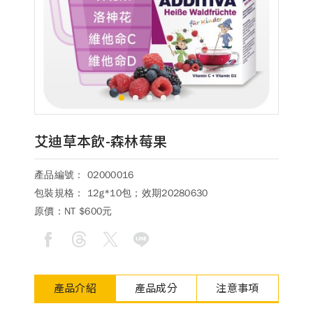
德風消息
所有訊息
營養知識
會員辦法
活動訊息
商品訊息
客服資訊
1
2
3
4
5
6
門市據點
常見問題
聯絡德風
艾迪草本飲-森林莓果
關於我們
產品編號： 02000016
關於德風
人力招募
包裝規格： 12g*10包；效期20280630
會員專區
原價：
NT $600元
訂單查詢
使用條款
購物說明
產品介紹
產品成分
注意事項
購物須知
退換貨流程