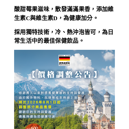
酸甜莓果滋味，散發滿滿果香，添加維
德風健康館
百靈油粉絲團
生素C與維生素D，為健康加分。
百靈油粉絲團
德風健康館
採用獨特技術，冷、熱沖泡皆可，為日
德風健康館
常生活中的最佳保健飲品。
登入