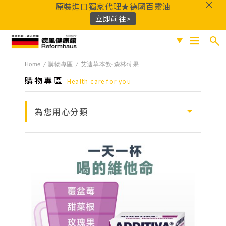
原裝進口獨家代理★德國百靈油
立即前往>
德風健康館
Home
購物專區
艾迪草本飲-森林莓果
搜尋
促銷專區
購物專區
Health care for you
人氣商品
熱門搜尋
為您用心分類
保健系列
百靈油
黑種草油
鎂
Q10
酸櫻桃
魚
成份分類
油
益生菌
D3
穀胱甘肽
維他命C
鐵
B群
鋅
蜂膠
適用族群
嚴選好物
優質品牌