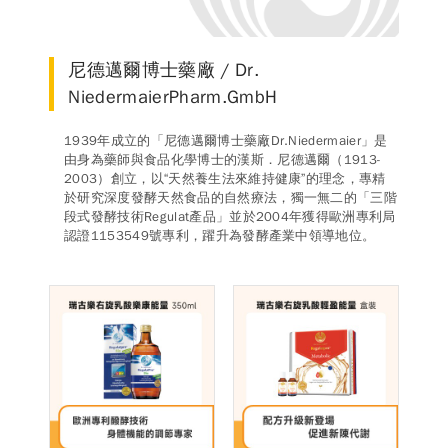
德風消息
所有訊息
營養知識
會員辦法
活動訊息
尼德邁爾博士藥廠 / Dr.
商品訊息
NiedermaierPharm.GmbH
客服資訊
1939年成立的「尼德邁爾博士藥廠Dr.Niedermaier」是
由身為藥師與食品化學博士的漢斯．尼德邁爾（1913-
門市據點
常見問題
聯絡德風
2003）創立，以“天然養生法來維持健康”的理念，專精
於研究深度發酵天然食品的自然療法，獨一無二的「三階
關於我們
段式發酵技術Regulat產品」並於2004年獲得歐洲專利局
認證1153549號專利，躍升為發酵產業中領導地位。
關於德風
人力招募
會員專區
訂單查詢
使用條款
購物說明
購物須知
退換貨流程