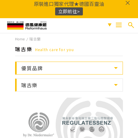
原裝進口獨家代理★德國百靈油
立即前往>
德風健康館
Home
瑞古樂
搜尋
促銷專區
瑞古樂
Health care for you
人氣商品
熱門搜尋
優質品牌
保健系列
百靈油
黑種草油
鎂
Q10
酸櫻桃
魚
成份分類
瑞古樂
油
益生菌
D3
穀胱甘肽
維他命C
鐵
B群
鋅
蜂膠
適用族群
嚴選好物
優質品牌