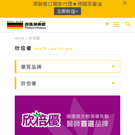
原裝進口獨家代理★德國百靈油
立即前往>
德風健康館
Home
欣倍優
搜尋
促銷專區
欣倍優
Health care for you
人氣商品
熱門搜尋
優質品牌
保健系列
百靈油
黑種草油
鎂
Q10
酸櫻桃
魚
成份分類
欣倍優
油
益生菌
D3
穀胱甘肽
維他命C
鐵
B群
鋅
蜂膠
適用族群
嚴選好物
優質品牌