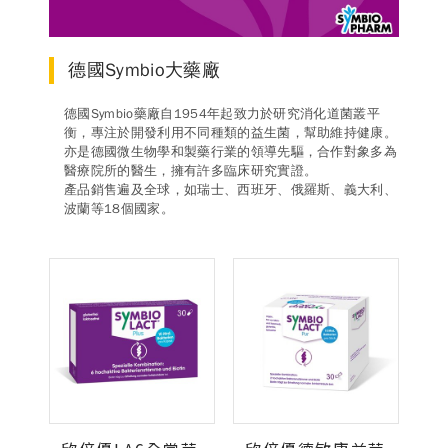
德風消息
所有訊息
營養知識
會員辦法
活動訊息
德國Symbio大藥廠
商品訊息
德國Symbio藥廠自1954年起致力於研究消化道菌叢平
客服資訊
衡，專注於開發利用不同種類的益生菌，幫助維持健康。
亦是德國微生物學和製藥行業的領導先驅，合作對象多為
門市據點
常見問題
聯絡德風
醫療院所的醫生，擁有許多臨床研究實證。
產品銷售遍及全球，如瑞士、西班牙、俄羅斯、義大利、
波蘭等18個國家。
關於我們
關於德風
人力招募
會員專區
訂單查詢
使用條款
購物說明
購物須知
退換貨流程