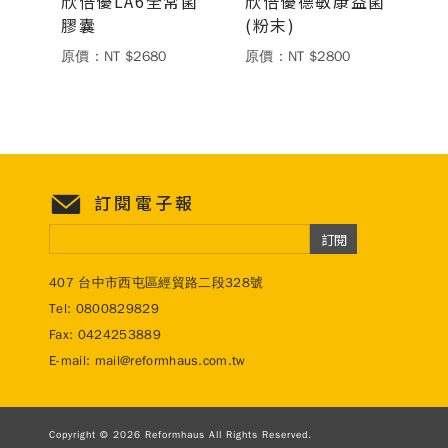
欣倍優LA6全常菌
欣倍優德敏康益菌
膠囊
(粉末)
德風健康館
百靈油粉絲團
原價：NT $2680
原價：NT $2800
百靈油粉絲團
德風健康館
德風健康館
登入
訂閱電子報
訂閱
407 台中市西屯區經貿路二段328號
Tel:
0800829829
Fax: 0424253889
E-mail:
mail@reformhaus.com.tw
Copyright © 2026 Reformhaus All Rights Reserved.