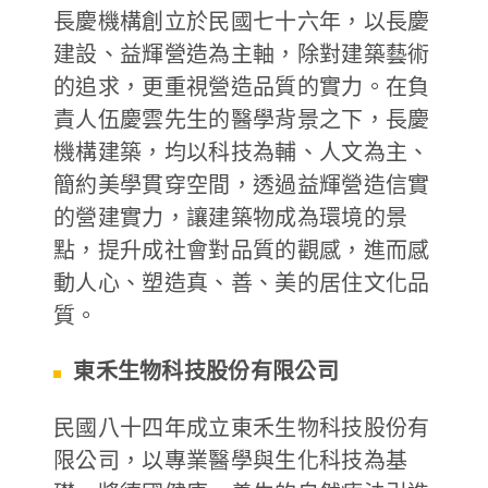
長慶機構創立於民國七十六年，以長慶
德風消息
建設、益輝營造為主軸，除對建築藝術
所有訊息
營養知識
會員辦法
活動訊息
的追求，更重視營造品質的實力。在負
商品訊息
責人伍慶雲先生的醫學背景之下，長慶
客服資訊
機構建築，均以科技為輔、人文為主、
簡約美學貫穿空間，透過益輝營造信實
門市據點
常見問題
聯絡德風
的營建實力，讓建築物成為環境的景
關於我們
點，提升成社會對品質的觀感，進而感
關於德風
人力招募
動人心、塑造真、善、美的居住文化品
質。
會員專區
訂單查詢
使用條款
東禾生物科技股份有限公司
購物說明
民國八十四年成立東禾生物科技股份有
購物須知
退換貨流程
限公司，以專業醫學與生化科技為基