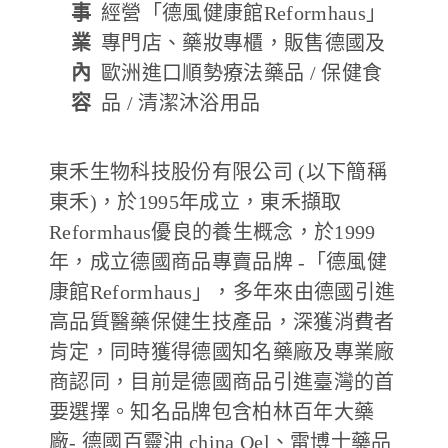
事
經營「德風健康館Reformhaus」
業
專門店、藥妝專櫃，販售德國及
內
歐洲進口順勢療法藥品 / 保健食
容
品 / 清潔沐浴用品
東禾生物科技股份有限公司 (以下簡稱
東禾)，於1995年成立，東禾擷取
Reformhaus優良的養生概念，於1999
年，成立德國商品專賣品牌 -「德風健
康館Reformhaus」，多年來由德國引進
高品質醫藥保健生技產品，深獲消費者
肯定，同時獲得德國知名藥廠及專業廠
商認同，目前是德國商品引進臺灣的首
要選擇。知名品牌包含柏林百年大藥
廠- 德國百靈油 china Oel、雷博士藥品