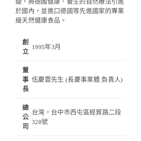
礎，將德國健康、養生的自然療法引進
於國內，並進口德國等先進國家的專業
德風健康館
百靈油粉絲團
級天然健康食品。
百靈油粉絲團
德風健康館
德風健康館
創
1995年3月
立
登入
董
事
伍慶雲先生 (長慶事業體 負責人)
長
總
台灣，台中市西屯區經貿路二段
公
328號
司