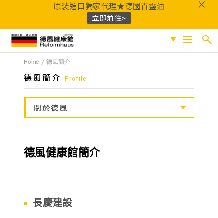
原裝進口獨家代理★德國百靈油
立即前往>
德風健康館
Home
德風簡介
搜尋
促銷專區
德風簡介
Profile
人氣商品
熱門搜尋
關於德風
保健系列
百靈油
黑種草油
鎂
Q10
酸櫻桃
魚
成份分類
油
益生菌
D3
穀胱甘肽
維他命C
鐵
B群
鋅
蜂膠
德風健康館簡介
適用族群
嚴選好物
優質品牌
長慶建設