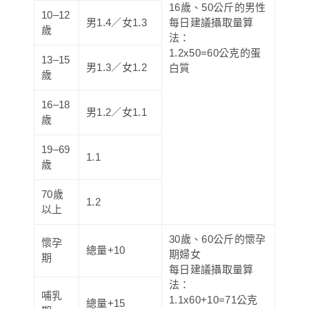
16歲、50公斤的男性
10–12
男1.4／女1.3
每日建議攝取量算
歲
法：
1.2x50=60公克的蛋
13–15
男1.3／女1.2
白質
歲
16–18
男1.2／女1.1
歲
19–69
1.1
歲
70歲
1.2
以上
30歲、60公斤的懷孕
懷孕
總量+10
期婦女
期
每日建議攝取量算
法：
哺乳
1.1x60+10=71公克
總量+15