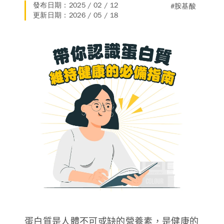
發布日期：2025 / 02 / 12
#胺基酸
德風消息
更新日期：2026 / 05 / 18
所有訊息
營養知識
會員辦法
活動訊息
商品訊息
客服資訊
門市據點
常見問題
聯絡德風
關於我們
關於德風
人力招募
會員專區
訂單查詢
使用條款
購物說明
購物須知
退換貨流程
蛋白質是人體不可或缺的營養素，是健康的