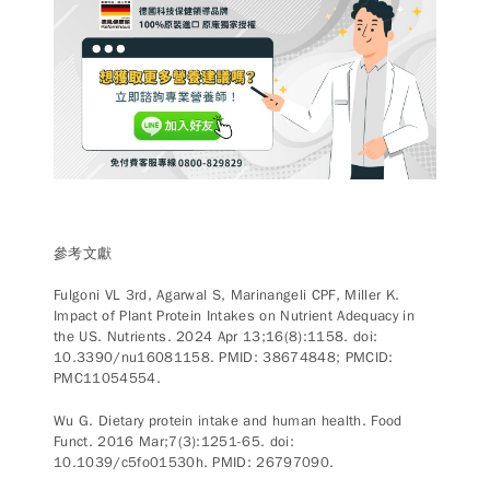
參考文獻
Fulgoni VL 3rd, Agarwal S, Marinangeli CPF, Miller K.
Impact of Plant Protein Intakes on Nutrient Adequacy in
the US. Nutrients. 2024 Apr 13;16(8):1158. doi:
10.3390/nu16081158. PMID: 38674848; PMCID:
PMC11054554.
Wu G. Dietary protein intake and human health. Food
Funct. 2016 Mar;7(3):1251-65. doi:
10.1039/c5fo01530h. PMID: 26797090.