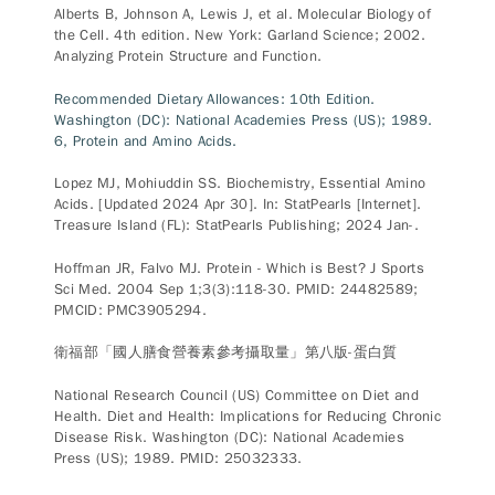
Alberts B, Johnson A, Lewis J, et al. Molecular Biology of
the Cell. 4th edition. New York: Garland Science; 2002.
Analyzing Protein Structure and Function.
Recommended Dietary Allowances: 10th Edition.
Washington (DC): National Academies Press (US); 1989.
6, Protein and Amino Acids.
Lopez MJ, Mohiuddin SS. Biochemistry, Essential Amino
Acids. [Updated 2024 Apr 30]. In: StatPearls [Internet].
Treasure Island (FL): StatPearls Publishing; 2024 Jan-.
Hoffman JR, Falvo MJ. Protein - Which is Best? J Sports
Sci Med. 2004 Sep 1;3(3):118-30. PMID: 24482589;
PMCID: PMC3905294.
衛福部「國人膳食營養素參考攝取量」第八版-蛋白質
National Research Council (US) Committee on Diet and
Health. Diet and Health: Implications for Reducing Chronic
Disease Risk. Washington (DC): National Academies
Press (US); 1989. PMID: 25032333.