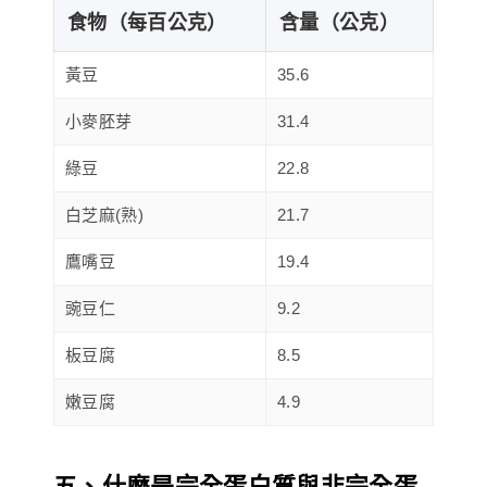
食物（每百公克）
含量（公克）
黃豆
35.6
小麥胚芽
31.4
綠豆
22.8
白芝麻(熟)
21.7
鷹嘴豆
19.4
豌豆仁
9.2
板豆腐
8.5
嫩豆腐
4.9
五、什麼是完全蛋白質與非完全蛋