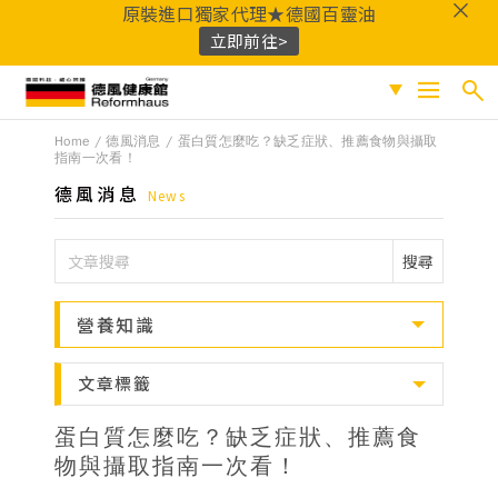
原裝進口獨家代理★德國百靈油
立即前往>
德風健康館
Home
德風消息
蛋白質怎麼吃？缺乏症狀、推薦食物與攝取
搜尋
促銷專區
指南一次看！
德風消息
News
人氣商品
熱門搜尋
保健系列
搜尋
百靈油
黑種草油
鎂
Q10
酸櫻桃
魚
成份分類
油
益生菌
D3
穀胱甘肽
維他命C
營養知識
鐵
B群
鋅
蜂膠
適用族群
文章標籤
嚴選好物
蛋白質怎麼吃？缺乏症狀、推薦食
優質品牌
物與攝取指南一次看！