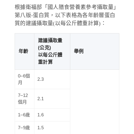
根據衛福部「國人膳食營養素參考攝取量」
第八版-蛋白質，以下表格為各年齡層蛋白
質的建議攝取量(以每公斤體重計算)：
建議攝取量
(公克)
年齡
舉例
以每公斤體
重計算
0–6個
2.3
月
7–12
2.1
個月
1–6歲
1.6
7–9歲
1.5