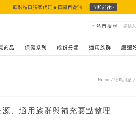
原裝進口獨家代理★德國百靈油
立即前往>
熱門搜尋
氣商品
保健系列
成份分類
適用族群
嚴選
Home
德風消息
來源、適用族群與補充要點整理