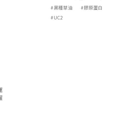
#黑種草油
#膠原蛋白
#UC2
運
握