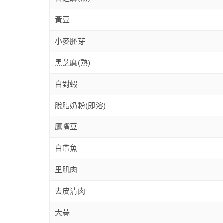
黃豆
小麥胚芽
黑芝麻(熟)
白對蝦
脫脂奶粉(即溶)
鷹嘴豆
白帶魚
里肌肉
去皮清肉
大蒜