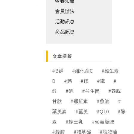
營養知識
會員辦法
活動訊息
商品訊息
文章標籤
#B群
#維他命C
#維生素
D
#鈣
#鎂
#鐵
#
鋅
#硒
#益生菌
#穀胱
甘肽
#蝦紅素
#魚油
#
葉黃素
#薑黃
#Q10
#酵
素
#蜂王乳
#葡萄糖胺
#蜂膠
#胺基酸
#植物油