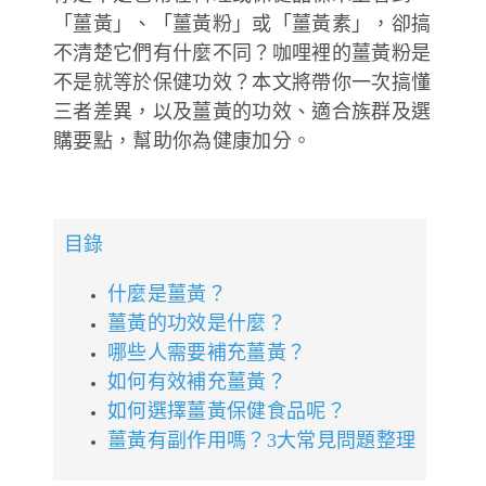
「薑黃」、「薑黃粉」或「薑黃素」，卻搞
德風健康館
百靈油粉絲團
不清楚它們有什麼不同？咖哩裡的薑黃粉是
不是就等於保健功效？本文將帶你一次搞懂
百靈油粉絲團
德風健康館
三者差異，以及薑黃的功效、適合族群及選
購要點，幫助你為健康加分。
德風健康館
登入
目錄
什麼是薑黃？
薑黃的功效是什麼？
哪些人需要補充薑黃？
如何有效補充薑黃？
如何選擇薑黃保健食品呢？
薑黃有副作用嗎？3大常見問題整理