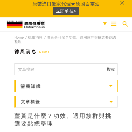
原裝進口獨家代理★德國百靈油
立即前往>
德風健康館
Home
德風消息
薑黃是什麼？功效、適用族群與挑選要點總
搜尋
促銷專區
整理
德風消息
News
人氣商品
熱門搜尋
保健系列
搜尋
百靈油
黑種草油
鎂
Q10
酸櫻桃
魚
成份分類
油
益生菌
D3
穀胱甘肽
維他命C
營養知識
鐵
B群
鋅
蜂膠
適用族群
文章標籤
嚴選好物
薑黃是什麼？功效、適用族群與挑
優質品牌
選要點總整理