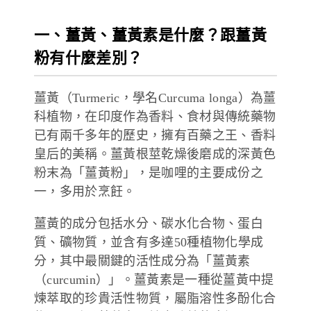
一、薑黃、薑黃素是什麼？跟薑黃
粉有什麼差別？
薑黃（Turmeric，學名Curcuma longa）為薑
科植物，在印度作為香料、食材與傳統藥物
已有兩千多年的歷史，擁有百藥之王、香料
皇后的美稱。薑黃根莖乾燥後磨成的深黃色
粉末為「薑黃粉」，是咖哩的主要成份之
一，多用於烹飪。
薑黃的成分包括水分、碳水化合物、蛋白
質、礦物質，並含有多達50種植物化學成
分，其中最關鍵的活性成分為「薑黃素
（curcumin）」。薑黃素是一種從薑黃中提
煉萃取的珍貴活性物質，屬脂溶性多酚化合