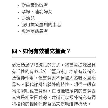
對薑黃過敏者
孕婦、哺乳婦女
嬰幼兒
服用抗凝血劑的患者
膽道疾病患者
四、如何有效補充薑黃？
必須透過萃取純化的方式，將薑黃提煉出具
有活性的有效成分「薑黃素」才能有效補充
及發揮作用。但薑黃素不易被人體吸收且極
易被人體代謝排出體外的特性，想從一般食
物如咖哩或薑黃粉，直接攝取足夠的薑黃素
其實是相當困難的，建議可以額外補充有獨
特技術的相關保健食品來幫助維持機能。