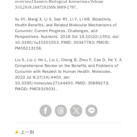
overview,Chemico-Biological Interactions,Volume
310,2019,108729,ISSN 0009-2797,
Xu XY, Meng X, Li S, Gan RY, Li Y, Li HB. Bioactivity,
Health Benefits, and Related Molecular Mechanisms of
Curcumin: Current Progress, Challenges, and
Perspectives. Nutrients. 2018 Oct 19;10(10):1553. doi:
10.3390/nu10101553. PMID: 30347782; PMCID:
PMC6213156.
Liu S, Liu J, He L, Liu L, Cheng B, Zhou F, Cao D, He Y. A
Comprehensive Review on the Benefits and Problems of
Curcumin with Respect to Human Health. Molecules.
2022 Jul 8;27(14):4400. doi:
10.3390/molecules27144400. PMID: 35889273;
PMCID: PMC9319031.
上一則