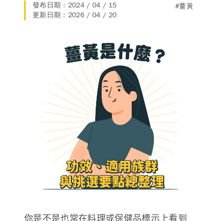
發布日期：2024 / 04 / 15
#薑黃
德風消息
更新日期：2026 / 04 / 20
所有訊息
營養知識
會員辦法
活動訊息
商品訊息
客服資訊
門市據點
常見問題
聯絡德風
關於我們
關於德風
人力招募
會員專區
訂單查詢
使用條款
購物說明
購物須知
退換貨流程
你是不是也常在料理或保健品標示上看到