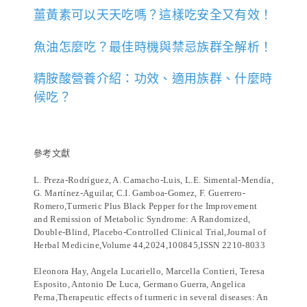
薑黃素可以天天吃嗎？這樣吃安全又有效！
魚油怎麼吃？最佳時機與禁忌族群全解析！
精胺酸營養介紹：功效、適用族群、什麼時
候吃？
參考文獻
L. Preza-Rodríguez, A. Camacho-Luis, L.E. Simental-Mendía,
G. Martínez-Aguilar, C.I. Gamboa-Gomez, F. Guerrero-
Romero,Turmeric Plus Black Pepper for the Improvement
and Remission of Metabolic Syndrome: A Randomized,
Double-Blind, Placebo-Controlled Clinical Trial,Journal of
Herbal Medicine,Volume 44,2024,100845,ISSN 2210-8033
Eleonora Hay, Angela Lucariello, Marcella Contieri, Teresa
Esposito, Antonio De Luca, Germano Guerra, Angelica
Perna,Therapeutic effects of turmeric in several diseases: An