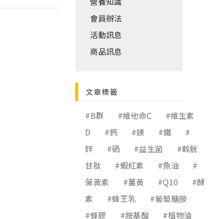
營養知識
會員辦法
活動訊息
商品訊息
文章標籤
#B群
#維他命C
#維生素
D
#鈣
#鎂
#鐵
#
鋅
#硒
#益生菌
#穀胱
甘肽
#蝦紅素
#魚油
#
葉黃素
#薑黃
#Q10
#酵
素
#蜂王乳
#葡萄糖胺
#蜂膠
#胺基酸
#植物油