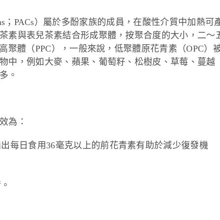
nidins；PACs）屬於多酚家族的成員，在酸性介質中加熱可
茶素與表兒茶素結合形成聚體，按聚合度的大小，二～
高聚體（PPC），一般來說，低聚體原花青素（OPC）
物中，例如大麥、蘋果、葡萄籽、松樹皮、草莓、蔓越
多。
效為：
出每日食用36毫克以上的前花青素有助於減少復發機
衡。