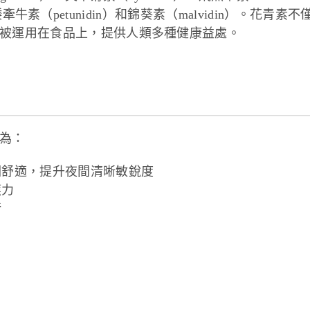
）、矮牽牛素（petunidin）和錦葵素（malvidin）。花青素不
被運用在食品上，提供人類多種健康益處。
為：
潤舒適，提升夜間清晰敏銳度
應力
衡