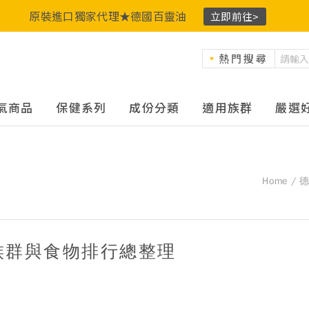
原裝進口獨家代理★德國百靈油
立即前往>
熱門搜尋
氣商品
保健系列
成份分類
適用族群
嚴選
Home
族群與食物排行總整理