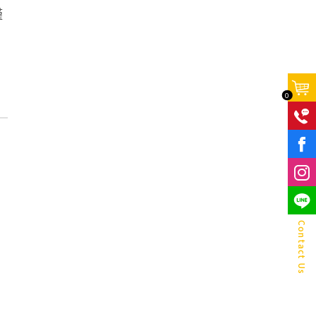
僅
0
F
Contact Us