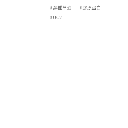
#黑種草油
#膠原蛋白
#UC2