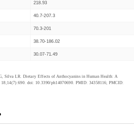
218.93
40.7-207.3
70.3-201
38.70-186.02
30.07-71.49
, Silva LR. Dietary Effects of Anthocyanins in Human Health: A
ul 18;14(7):690. doi: 10.3390/ph14070690. PMID: 34358116; PMCID:
？