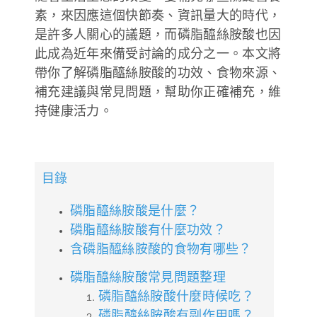
素，來因應這個快節奏、資訊量大的時代，
德風健康館
百靈油粉絲團
是許多人關心的議題，而磷脂醯絲胺酸也因
此成為近年來備受討論的成分之一。本文將
百靈油粉絲團
德風健康館
帶你了解磷脂醯絲胺酸的功效、食物來源、
補充建議與常見問題，幫助你正確補充，維
德風健康館
持健康活力。
登入
目錄
磷脂醯絲胺酸是什麼？
磷脂醯絲胺酸有什麼功效？
含磷脂醯絲胺酸的食物有哪些？
磷脂醯絲胺酸常見問題整理
磷脂醯絲胺酸什麼時候吃？
磷脂醯絲胺酸有副作用嗎？