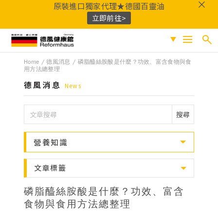
原裝進口獨家代理★德國百靈油
立即前往>
德風健康館
Home
德風消息
磷脂醯絲胺酸是什麼？功效、富含食物與食
搜尋
促銷專區
用方法總整理
德風消息
News
人氣商品
熱門搜尋
保健系列
搜尋
百靈油
黑種草油
鎂
Q10
酸櫻桃
魚
成份分類
油
益生菌
D3
穀胱甘肽
維他命C
營養知識
鐵
B群
鋅
蜂膠
適用族群
文章標籤
嚴選好物
磷脂醯絲胺酸是什麼？功效、富含
優質品牌
食物與食用方法總整理