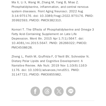
Ma X, Li X, Wang W, Zhang M, Yang B, Miao Z.
Phosphatidylserine, inflammation, and central nervous
system diseases. Front Aging Neurosci. 2022 Aug
3;14:975176. doi: 10.3389/fnagi.2022.975176. PMID:
35992593; PMCID: PMC9382310.
Komori T. The Effects of Phosphatidylserine and Omega-3
Fatty Acid-Containing Supplement on Late Life
Depression. Ment Illn. 2015 Apr 1;7(1):5647. doi:
10.4081/mi.2015.5647. PMID: 26266022; PMCID:
PMC4508628.
Zheng L, Fleith M, Giuffrida F, O'Neill BV, Schneider N.
Dietary Polar Lipids and Cognitive Development: A
Narrative Review. Adv Nutr. 2019 Nov 1;10(6):1163-
1176. doi: 10.1093/advances/nmz051. PMID:
31147721; PMCID: PMC6855982.