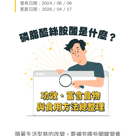
發布日期：2024 / 06 / 06
德風消息
更新日期：2026 / 04 / 17
所有訊息
營養知識
會員辦法
活動訊息
商品訊息
客服資訊
門市據點
常見問題
聯絡德風
關於我們
關於德風
人力招募
會員專區
訂單查詢
使用條款
購物說明
購物須知
退換貨流程
隨著生活型態的改變，要補充哪些關鍵營養