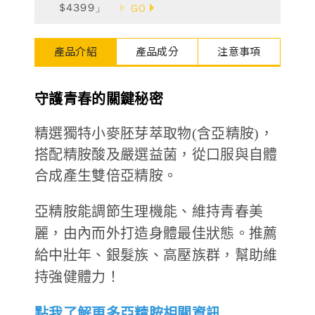
$4399」
GO
德風健康館
百靈油粉絲團
產品介紹
產品成分
注意事項
百靈油粉絲團
德風健康館
德風健康館
守護青春的關鍵秘密
精選獨特小麥胚芽萃取物(含亞精胺)，
登入
搭配精胺酸及嚴選益菌，從口服與自體
合成產生雙倍亞精胺。
亞精胺能調節生理機能、維持青春美
麗，由內而外打造身體最佳狀態。推薦
給中壯年、銀髮族、高壓族群，幫助維
持強健體力！
點我了解更多亞精胺相關資訊