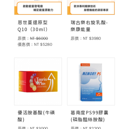
恩世蔓還原型
瑞古樂右旋乳酸-
Q10（30ml）
樂康能量
原價：
NT $6000
原價：NT $3980
優惠價：NT $5280
優活胺基酸(牛磺
葛南度PS99膠囊
酸)
(磷脂醯絲胺酸)
原價：NT $3000
原價：NT $2200