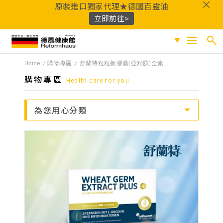
原裝進口獨家代理★德國百靈油
立即前往>
德風健康館
Home
購物專區
舒蘭特粒粒新膠囊(亞精胺)全素
搜尋
促銷專區
購物專區
Health care for you
人氣商品
熱門搜尋
為您用心分類
保健系列
百靈油
黑種草油
鎂
Q10
酸櫻桃
魚
成份分類
油
益生菌
D3
穀胱甘肽
維他命C
鐵
B群
鋅
蜂膠
適用族群
嚴選好物
優質品牌