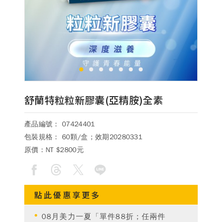
德風消息
所有訊息
營養知識
會員辦法
活動訊息
商品訊息
客服資訊
1
2
3
4
5
6
7
門市據點
常見問題
聯絡德風
舒蘭特粒粒新膠囊(亞精胺)全素
關於我們
產品編號： 07424401
關於德風
人力招募
包裝規格： 60顆/盒；效期20280331
會員專區
原價：
NT $2800元
訂單查詢
使用條款
購物說明
點此優惠享更多
購物須知
退換貨流程
08月美力一夏「單件88折；任兩件