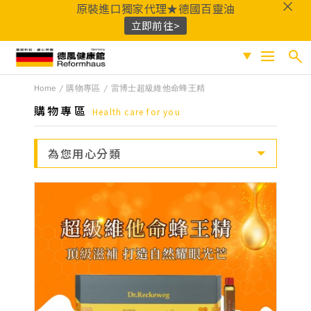
原裝進口獨家代理★德國百靈油
立即前往>
德風健康館
Home
購物專區
雷博士超級維他命蜂王精
搜尋
促銷專區
購物專區
Health care for you
人氣商品
熱門搜尋
為您用心分類
保健系列
百靈油
黑種草油
鎂
Q10
酸櫻桃
魚
成份分類
油
益生菌
D3
穀胱甘肽
維他命C
鐵
B群
鋅
蜂膠
適用族群
嚴選好物
優質品牌