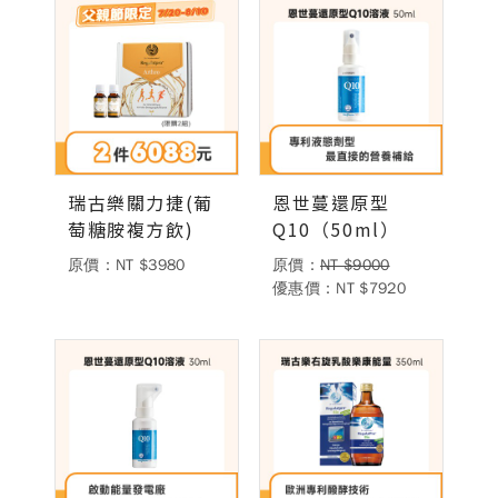
瑞古樂關力捷(葡
恩世蔓還原型
萄糖胺複方飲)
Q10（50ml）
原價：NT $3980
原價：
NT $9000
優惠價：NT $7920