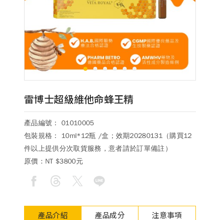
德風消息
所有訊息
營養知識
會員辦法
活動訊息
商品訊息
客服資訊
1
2
3
4
5
6
門市據點
常見問題
聯絡德風
雷博士超級維他命蜂王精
關於我們
產品編號： 01010005
關於德風
人力招募
包裝規格： 10ml*12瓶 /盒；效期20280131（購買12
會員專區
件以上提供分次取貨服務，意者請於訂單備註）
原價：
NT $3800元
訂單查詢
使用條款
購物說明
購物須知
退換貨流程
產品介紹
產品成分
注意事項