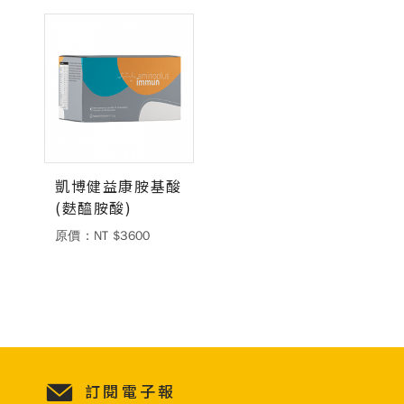
凱博健益康胺基酸
(麩醯胺酸)
原價：NT $3600
訂閱電子報