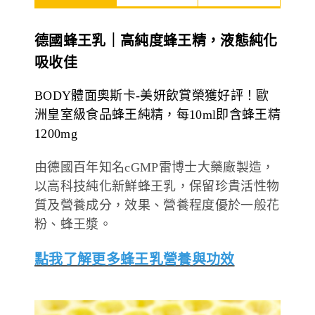
德風健康館
百靈油粉絲團
德國蜂王乳｜高純度蜂王精，液態純化
百靈油粉絲團
德風健康館
吸收佳
德風健康館
BODY體面奧斯卡-美妍飲賞榮獲好評！歐
洲皇室級食品蜂王純精，每10ml即含蜂王精
1200mg
登入
由德國百年知名cGMP雷博士大藥廠製造，
以高科技純化新鮮蜂王乳，保留珍貴活性物
質及營養成分，效果、營養程度優於一般花
粉、蜂王漿。
點我了解更多蜂王乳營養與功效