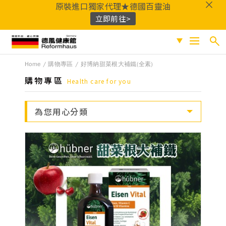
原裝進口獨家代理★德國百靈油
立即前往>
德風健康館
Home
購物專區
好博納甜菜根大補鐵(全素)
搜尋
促銷專區
購物專區
Health care for you
人氣商品
熱門搜尋
為您用心分類
保健系列
百靈油
黑種草油
鎂
Q10
酸櫻桃
魚
成份分類
油
益生菌
D3
穀胱甘肽
維他命C
鐵
B群
鋅
蜂膠
適用族群
嚴選好物
優質品牌