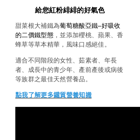
給您紅粉緋緋的好氣色
德風健康館
百靈油粉絲團
甜菜根大補鐵為
葡萄糖酸亞鐵
–
好吸收
百靈油粉絲團
德風健康館
的二價鐵型態
，
並添加櫻桃、蘋果、香
德風健康館
蜂草等草本精華，風味口感絕佳。
適合不同階段的女性、茹素者、年長
登入
者、成長中的青少年、產前產後或病後
等族群之最佳天然營養品。
點我了解更多鐵質營養知識