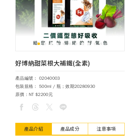
德風消息
所有訊息
營養知識
會員辦法
活動訊息
商品訊息
客服資訊
1
2
3
4
5
6
7
8
9
10
11
門市據點
常見問題
聯絡德風
好博納甜菜根大補鐵(全素)
關於我們
產品編號： 02040003
關於德風
人力招募
包裝規格： 500ml / 瓶；效期20280930
會員專區
原價：
NT $2200元
訂單查詢
使用條款
購物說明
產品介紹
產品成分
注意事項
購物須知
退換貨流程