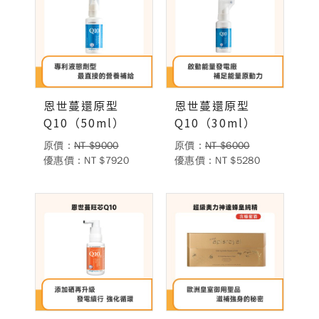
德風消息
所有訊息
營養知識
會員辦法
活動訊息
商品訊息
客服資訊
恩世蔓還原型
恩世蔓還原型
Q10（50ml）
Q10（30ml）
門市據點
常見問題
聯絡德風
原價：
NT $9000
原價：
NT $6000
關於我們
優惠價：NT $7920
優惠價：NT $5280
關於德風
人力招募
會員專區
訂單查詢
使用條款
購物說明
購物須知
退換貨流程