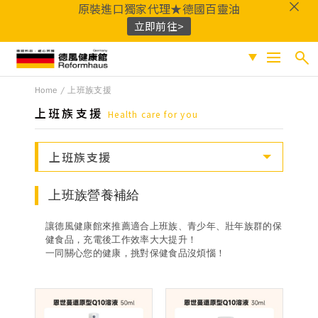
原裝進口獨家代理★德國百靈油
立即前往>
德風健康館
Home
上班族支援
搜尋
促銷專區
上班族支援
Health care for you
人氣商品
熱門搜尋
上班族支援
保健系列
百靈油
黑種草油
鎂
Q10
酸櫻桃
魚
成份分類
上班族營養補給
油
益生菌
D3
穀胱甘肽
維他命C
鐵
B群
鋅
蜂膠
適用族群
讓德風健康館來推薦適合上班族、青少年、壯年族群的保
健食品，充電後工作效率大大提升！
一同關心您的健康，挑對保健食品沒煩惱！
嚴選好物
優質品牌