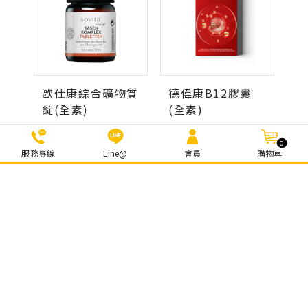
歐仕康綜合礦物質
德偉康B12膠囊
錠(全素)
(全素)
原價：NT $860
原價：NT $1200
0
服務專線
Line@
會員
購物車
好博納黑種草油
HOYER麥蘆卡蜂