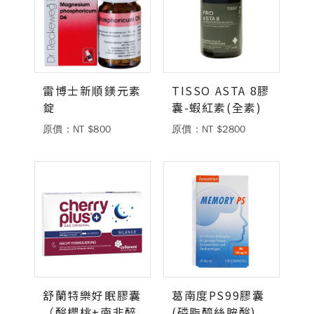
雷博士新順鎂元素
TISSO ASTA 8膠
錠
囊-蝦紅素(全素)
原價：NT $800
原價：NT $2800
舒蘭特樂好眠膠囊
葛南度PS99膠囊
（酸櫻桃+南非醉
(磷脂醯絲胺酸)