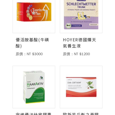
優活胺基酸(牛磺
HOYER德國爛天
酸)
氣養生液
原價：NT $3000
原價：NT $1200
安維優法絲密膠囊
歐新苦瓜衡之要膠