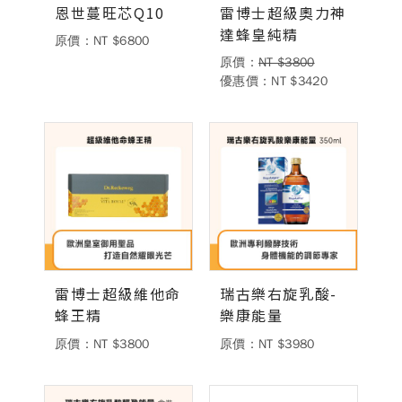
恩世蔓旺芯Q10
雷博士超級奧力神
達蜂皇純精
德風健康館
百靈油粉絲團
原價：NT $6800
原價：
NT $3800
百靈油粉絲團
德風健康館
優惠價：NT $3420
德風健康館
登入
雷博士超級維他命
瑞古樂右旋乳酸-
蜂王精
樂康能量
原價：NT $3800
原價：NT $3980