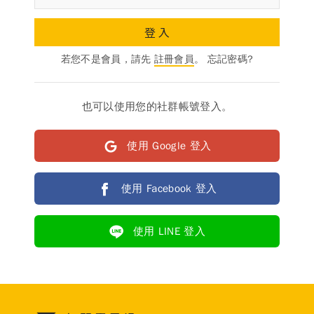
德風消息
登入
所有訊息
營養知識
會員辦法
活動訊息
若您不是會員，請先
註冊會員
。
忘記密碼?
商品訊息
客服資訊
也可以使用您的社群帳號登入。
門市據點
常見問題
聯絡德風
使用 Google 登入
關於我們
關於德風
人力招募
使用 Facebook 登入
會員專區
使用 LINE 登入
訂單查詢
使用條款
購物說明
購物須知
退換貨流程