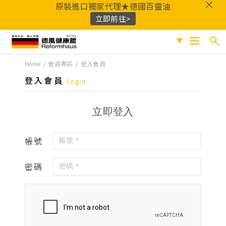
原裝進口獨家代理★德國百靈油
立即前往>
德風健康館
Home
會員專區
登入會員
搜尋
促銷專區
登入會員
Login
人氣商品
熱門搜尋
立即登入
保健系列
百靈油
黑種草油
鎂
Q10
酸櫻桃
魚
成份分類
油
益生菌
D3
穀胱甘肽
維他命C
帳號
鐵
B群
鋅
蜂膠
適用族群
密碼
嚴選好物
優質品牌