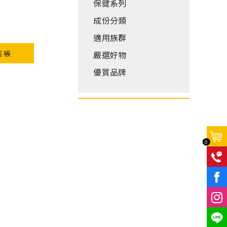
保健系列
成份分類
適用族群
結帳
嚴選好物
優質品牌
0
F