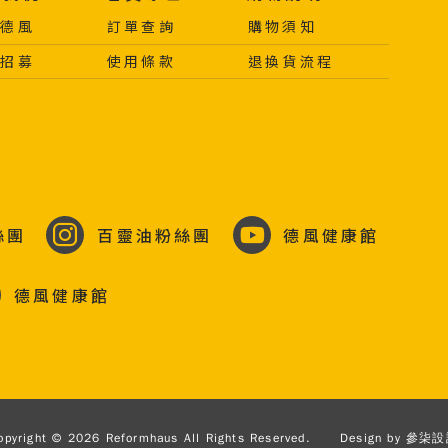
於德風
訂單查詢
購物須知
力招募
使用條款
退換貨流程
絲團
百靈油粉絲團
德風健康館
德風健康館
opyright © 2026 Reformhaus All Rights Reserved.
Design by
參柒設