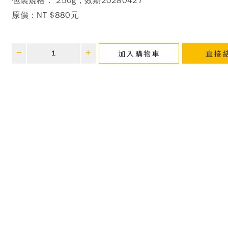
包裝規格： 250g；效期20280427
原價：
NT $880元
加入購物車
直接