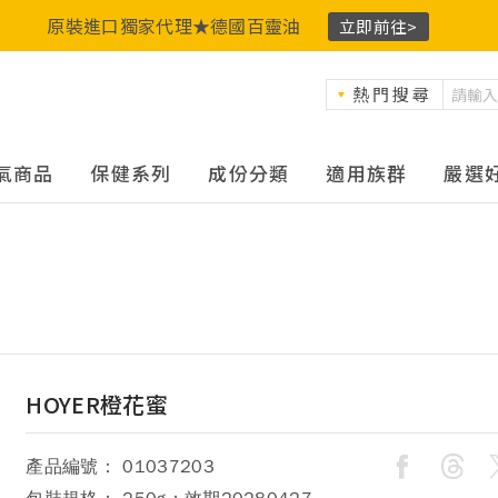
原裝進口獨家代理★德國百靈油
立即前往>
熱門搜尋
氣商品
保健系列
成份分類
適用族群
嚴選
HOYER橙花蜜
產品編號： 01037203