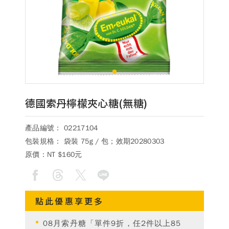
德風消息
所有訊息
營養知識
會員辦法
活動訊息
商品訊息
客服資訊
1
門市據點
常見問題
聯絡德風
德國索丹檸檬夾心糖(無糖)
關於我們
產品編號： 02217104
關於德風
人力招募
包裝規格： 袋裝 75g / 包；效期20280303
會員專區
原價：
NT $160元
訂單查詢
使用條款
購物說明
點此優惠享更多
購物須知
退換貨流程
08月索丹糖「單件9折，任2件以上85