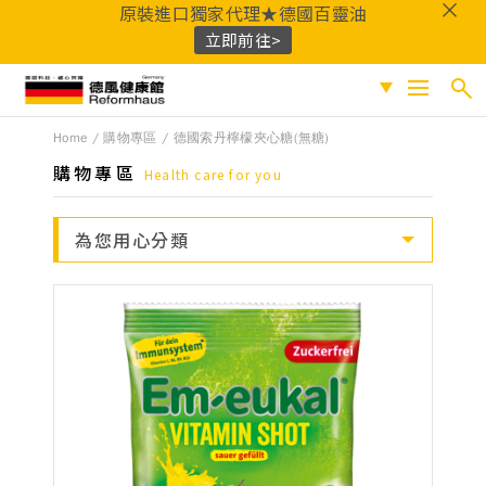
原裝進口獨家代理★德國百靈油
立即前往>
德風健康館
Home
購物專區
德國索丹檸檬夾心糖(無糖)
搜尋
促銷專區
購物專區
Health care for you
人氣商品
熱門搜尋
為您用心分類
保健系列
百靈油
黑種草油
鎂
Q10
酸櫻桃
魚
成份分類
油
益生菌
D3
穀胱甘肽
維他命C
鐵
B群
鋅
蜂膠
適用族群
嚴選好物
優質品牌