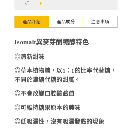
折」
GO
德風健康館
百靈油粉絲團
產品介紹
產品成分
注意事項
百靈油粉絲團
德風健康館
德風健康館
Isomalt異麥芽酮糖醇特色
◎清新甜味
登入
◎草本植物糖，以1：1的比率代替糖，
不同於濃縮代糖的甜膩。
◎不會改變口腔酸鹼值
◎可維持糖果原本的美味
◎低吸濕性，沒有吸濕發黏的現象