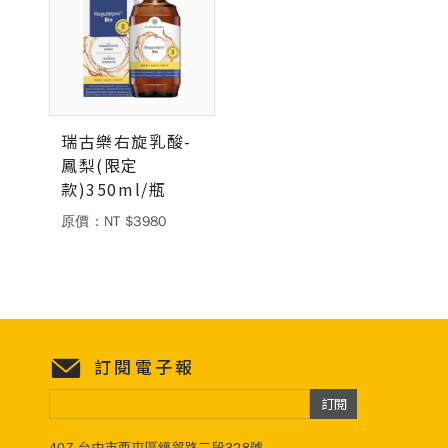
德風健康館
百靈油粉絲團
百靈油粉絲團
德風健康館
德風健康館
瑞古樂右旋乳酸-
鳳梨(限定
款)350ml/瓶
登入
原價：NT $3980
訂閱電子報
訂閱
407 台中市西屯區經貿路二段328號