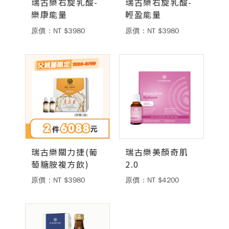
瑞古樂右旋乳酸-
瑞古樂右旋乳酸-
樂康能量
輕盈能量
德風消息
原價：NT $3980
原價：NT $3980
所有訊息
營養知識
會員辦法
活動訊息
商品訊息
客服資訊
門市據點
常見問題
聯絡德風
關於我們
關於德風
人力招募
瑞古樂關力捷(葡
瑞古樂美顏奇肌
會員專區
萄糖胺複方飲)
2.0
訂單查詢
使用條款
原價：NT $3980
原價：NT $4200
購物說明
購物須知
退換貨流程