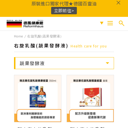
原裝進口獨家代理★德國百靈油
立即前往>
德風健康館
Home
右旋乳酸(蔬果發酵液)
搜尋
促銷專區
右旋乳酸(蔬果發酵液)
Health care for you
人氣商品
熱門搜尋
蔬果發酵液
保健系列
百靈油
黑種草油
鎂
Q10
酸櫻桃
魚
成份分類
油
益生菌
D3
穀胱甘肽
維他命C
鐵
B群
鋅
蜂膠
適用族群
嚴選好物
優質品牌