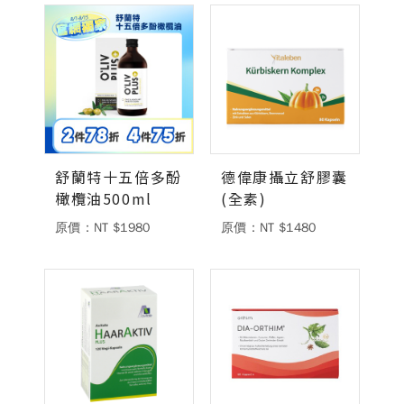
德風健康館
百靈油粉絲團
百靈油粉絲團
德風健康館
德風健康館
舒蘭特十五倍多酚
德偉康攝立舒膠囊
登入
橄欖油500ml
(全素)
原價：NT $1980
原價：NT $1480