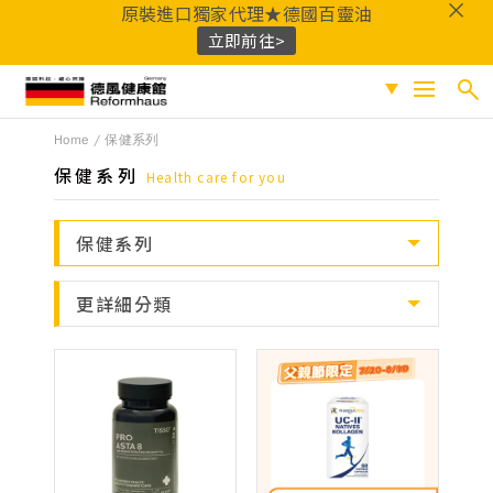
原裝進口獨家代理★德國百靈油
立即前往>
德風健康館
Home
保健系列
搜尋
促銷專區
保健系列
Health care for you
人氣商品
熱門搜尋
保健系列
保健系列
百靈油
黑種草油
鎂
Q10
酸櫻桃
魚
成份分類
更詳細分類
油
益生菌
D3
穀胱甘肽
維他命C
鐵
B群
鋅
蜂膠
適用族群
嚴選好物
優質品牌