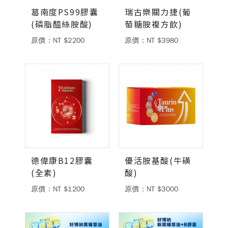
葛南度PS99膠囊
瑞古樂關力捷(葡
(磷脂醯絲胺酸)
萄糖胺複方飲)
原價：NT $2200
原價：NT $3980
德偉康B12膠囊
優活胺基酸(牛磺
(全素)
酸)
原價：NT $1200
原價：NT $3000