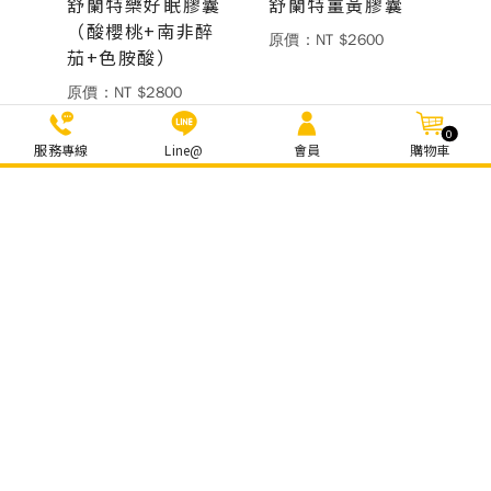
舒蘭特樂好眠膠囊
舒蘭特薑黃膠囊
（酸櫻桃+南非醉
原價：NT $2600
茄+色胺酸）
原價：NT $2800
0
服務專線
Line@
會員
購物車
欣倍優LA6全常菌
舒蘭特酸櫻桃汁
膠囊
500ml
原價：NT $2680
原價：NT $2800