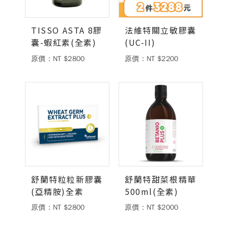
德風消息
TISSO ASTA 8膠
法維特關立敏膠囊
所有訊息
營養知識
會員辦法
活動訊息
囊-蝦紅素(全素)
(UC-II)
商品訊息
原價：NT $2800
原價：NT $2200
客服資訊
門市據點
常見問題
聯絡德風
關於我們
關於德風
人力招募
會員專區
訂單查詢
使用條款
舒蘭特粒粒新膠囊
舒蘭特甜菜根精華
(亞精胺)全素
500ml(全素)
購物說明
原價：NT $2800
原價：NT $2000
購物須知
退換貨流程