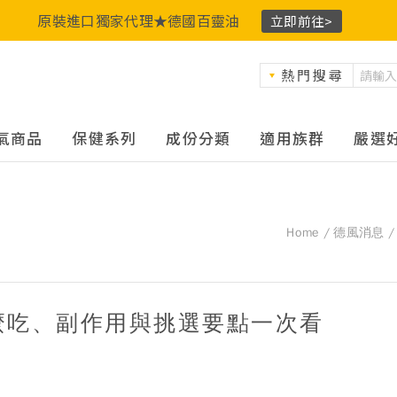
原裝進口獨家代理★德國百靈油
立即前往>
熱門搜尋
氣商品
保健系列
成份分類
適用族群
嚴選
Home
德風消息
麼吃、副作用與挑選要點一次看