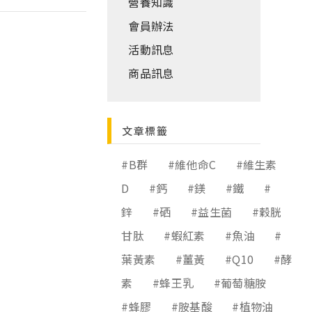
營養知識
會員辦法
活動訊息
商品訊息
文章標籤
#B群
#維他命C
#維生素
D
#鈣
#鎂
#鐵
#
鋅
#硒
#益生菌
#穀胱
甘肽
#蝦紅素
#魚油
#
葉黃素
#薑黃
#Q10
#酵
素
#蜂王乳
#葡萄糖胺
#蜂膠
#胺基酸
#植物油