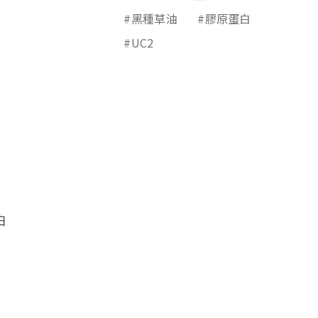
#黑種草油
#膠原蛋白
#UC2
白