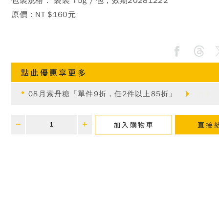
包裝規格： 袋裝 75g / 包；效期20281222
原價：
NT $160元
點此優惠享更多
08月索丹糖「單件9折，任2件以上85折」
GO
加入購物車
直接