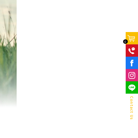
0
F
Contact Us