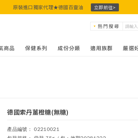
原裝進口獨家代理★德國百靈油
立即前往>
熱門搜尋
氣商品
保健系列
成份分類
適用族群
嚴選
德國索丹薑橙糖(無糖)
產品編號： 02210021