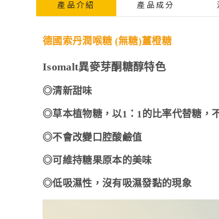
產品介紹
產品成分
德國索丹潤喉糖 (無糖)薑橙糖
Isomalt異麥芽酮糖醇特色
◎清新甜味
◎草本植物糖，以1：1的比率代替糖，
◎不會改變口腔酸鹼值
◎可維持糖果原本的美味
◎低吸濕性，沒有吸濕發黏的現象